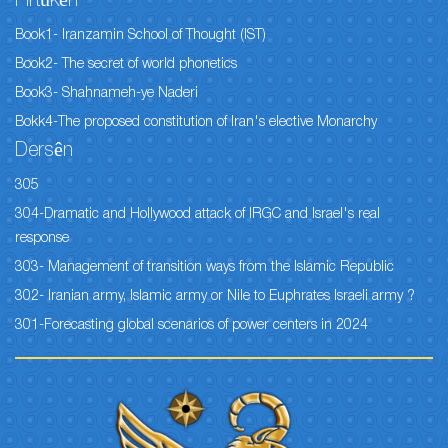
Pirtûkên
Book1- Iranzamin School of Thought (IST)
Book2- The secret of world phonetics
Book3- Shahnameh-ye Naderi
Bokk4-The proposed constitution of Iran's elective Monarchy
Dersên
305
304-Dramatic and Hollywood attack of IRGC and Israel's real
response
303- Management of transition ways from the Islamic Republic
302- Iranian army, Islamic army or Nile to Euphrates Israeli army ?
301-Forecasting global scenarios of power centers in 2024