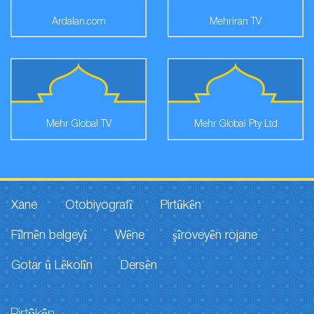
Ardalan.com
Mehriran TV
Mehr Global TV
Mehr Global Pty Ltd
Xane
Otobiyografî
Pirtûkên
Fîlmên belgeyî
Wêne
şîroveyên rojane
Gotar û Lêkolîn
Dersên