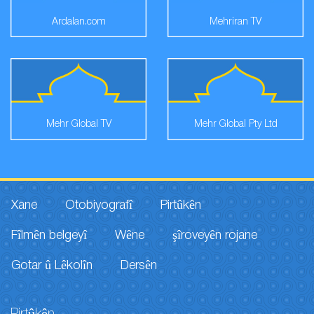
Ardalan.com
Mehriran TV
Mehr Global TV
Mehr Global Pty Ltd
Xane
Otobiyografî
Pirtûkên
Fîlmên belgeyî
Wêne
şîroveyên rojane
Gotar û Lêkolîn
Dersên