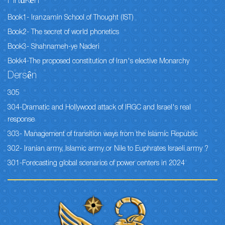
Pirtûkên
Book1- Iranzamin School of Thought (IST)
Book2- The secret of world phonetics
Book3- Shahnameh-ye Naderi
Bokk4-The proposed constitution of Iran's elective Monarchy
Dersên
305
304-Dramatic and Hollywood attack of IRGC and Israel's real
response
303- Management of transition ways from the Islamic Republic
302- Iranian army, Islamic army or Nile to Euphrates Israeli army ?
301-Forecasting global scenarios of power centers in 2024