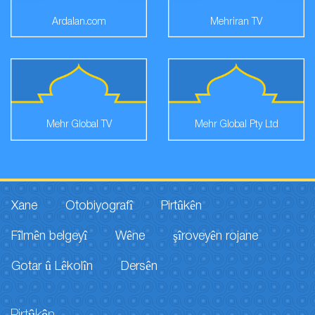
Ardalan.com
Mehriran TV
Mehr Global TV
Mehr Global Pty Ltd
Xane
Otobiyografî
Pirtûkên
Fîlmên belgeyî
Wêne
şîroveyên rojane
Gotar û Lêkolîn
Dersên