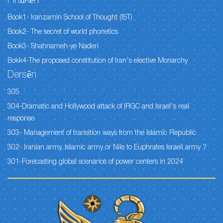
Pirtûkên
Book1- Iranzamin School of Thought (IST)
Book2- The secret of world phonetics
Book3- Shahnameh-ye Naderi
Bokk4-The proposed constitution of Iran's elective Monarchy
Dersên
305
304-Dramatic and Hollywood attack of IRGC and Israel's real
response
303- Management of transition ways from the Islamic Republic
302- Iranian army, Islamic army or Nile to Euphrates Israeli army ?
301-Forecasting global scenarios of power centers in 2024