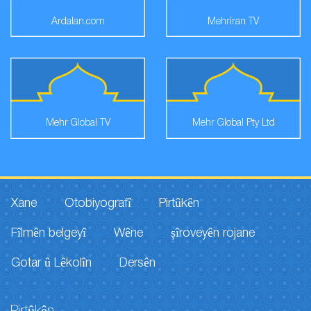
Ardalan.com
Mehriran TV
Mehr Global TV
Mehr Global Pty Ltd
Xane
Otobiyografî
Pirtûkên
Fîlmên belgeyî
Wêne
şîroveyên rojane
Gotar û Lêkolîn
Dersên