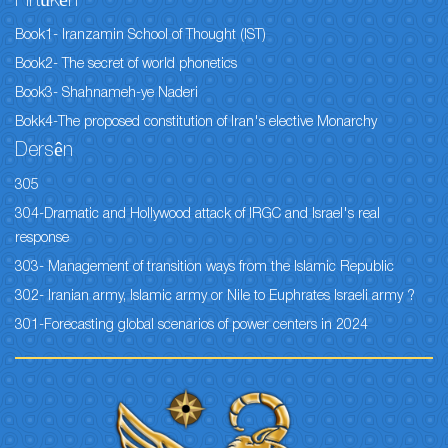
Pirtûkên
Book1- Iranzamin School of Thought (IST)
Book2- The secret of world phonetics
Book3- Shahnameh-ye Naderi
Bokk4-The proposed constitution of Iran's elective Monarchy
Dersên
305
304-Dramatic and Hollywood attack of IRGC and Israel's real
response
303- Management of transition ways from the Islamic Republic
302- Iranian army, Islamic army or Nile to Euphrates Israeli army ?
301-Forecasting global scenarios of power centers in 2024