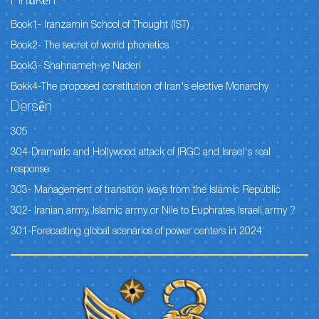
Pirtûkên
Book1- Iranzamin School of Thought (IST)
Book2- The secret of world phonetics
Book3- Shahnameh-ye Naderi
Bokk4-The proposed constitution of Iran's elective Monarchy
Dersên
305
304-Dramatic and Hollywood attack of IRGC and Israel's real
response
303- Management of transition ways from the Islamic Republic
302- Iranian army, Islamic army or Nile to Euphrates Israeli army ?
301-Forecasting global scenarios of power centers in 2024