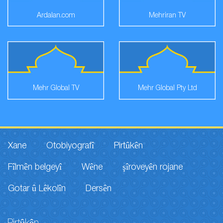
Ardalan.com
Mehriran TV
Mehr Global TV
Mehr Global Pty Ltd
Xane
Otobiyografî
Pirtûkên
Fîlmên belgeyî
Wêne
şîroveyên rojane
Gotar û Lêkolîn
Dersên