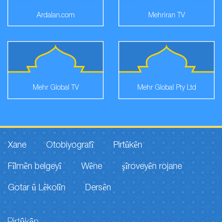
Ardalan.com
Mehriran TV
Mehr Global TV
Mehr Global Pty Ltd
Xane
Otobiyografî
Pirtûkên
Fîlmên belgeyî
Wêne
şîroveyên rojane
Gotar û Lêkolîn
Dersên