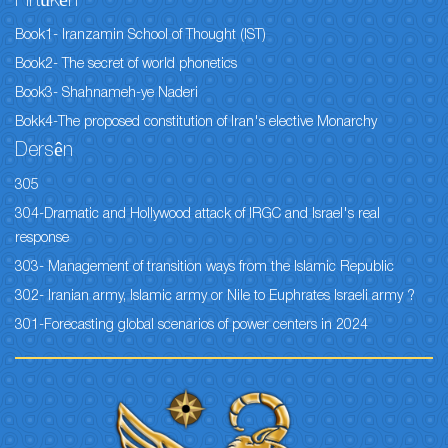
Pirtûkên
Book1- Iranzamin School of Thought (IST)
Book2- The secret of world phonetics
Book3- Shahnameh-ye Naderi
Bokk4-The proposed constitution of Iran's elective Monarchy
Dersên
305
304-Dramatic and Hollywood attack of IRGC and Israel's real
response
303- Management of transition ways from the Islamic Republic
302- Iranian army, Islamic army or Nile to Euphrates Israeli army ?
301-Forecasting global scenarios of power centers in 2024