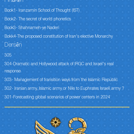
Pirtûkên
Book1- Iranzamin School of Thought (IST)
Book2- The secret of world phonetics
Book3- Shahnameh-ye Naderi
Bokk4-The proposed constitution of Iran's elective Monarchy
Dersên
305
304-Dramatic and Hollywood attack of IRGC and Israel's real
response
303- Management of transition ways from the Islamic Republic
302- Iranian army, Islamic army or Nile to Euphrates Israeli army ?
301-Forecasting global scenarios of power centers in 2024