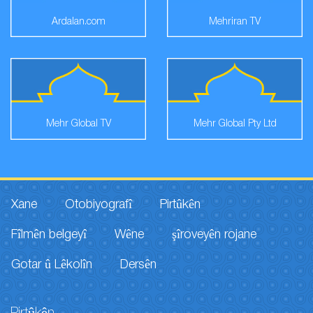
Ardalan.com
Mehriran TV
Mehr Global TV
Mehr Global Pty Ltd
Xane
Otobiyografî
Pirtûkên
Fîlmên belgeyî
Wêne
şîroveyên rojane
Gotar û Lêkolîn
Dersên