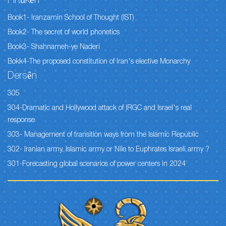
Pirtûkên
Book1- Iranzamin School of Thought (IST)
Book2- The secret of world phonetics
Book3- Shahnameh-ye Naderi
Bokk4-The proposed constitution of Iran's elective Monarchy
Dersên
305
304-Dramatic and Hollywood attack of IRGC and Israel's real
response
303- Management of transition ways from the Islamic Republic
302- Iranian army, Islamic army or Nile to Euphrates Israeli army ?
301-Forecasting global scenarios of power centers in 2024