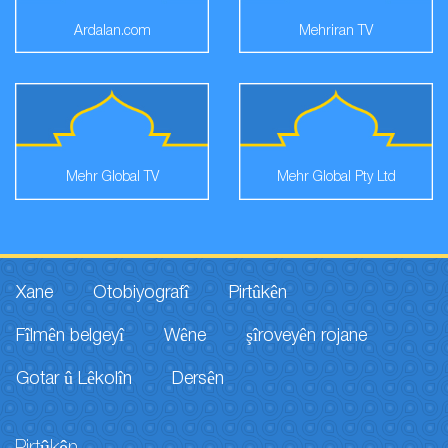
Ardalan.com
Mehriran TV
Mehr Global TV
Mehr Global Pty Ltd
Xane
Otobiyografî
Pirtûkên
Fîlmên belgeyî
Wêne
şîroveyên rojane
Gotar û Lêkolîn
Dersên