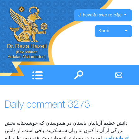
X
Ji hevalên xwe re bêje
Xane
Otobiyografî
Kurdi
Pirtûkên
Dr. Reza Hazeli
(Kay Ashkan
Fîlmên belgeyî
Ardalan Afsharnaderi)
Wêne
şîroveyên rojane
Gotar û Lêkolîn
Daily comment 3273
Dersên
دانش عظیم آریاییان باستان در هندوستان که خوشبختانه بخش
بزرگی از آن تا کنون به زبان سنسکریت باقی است، از دانش
#روانشناسی
امروز در بسیاری از موارد پیشرفته ترست! برپایه