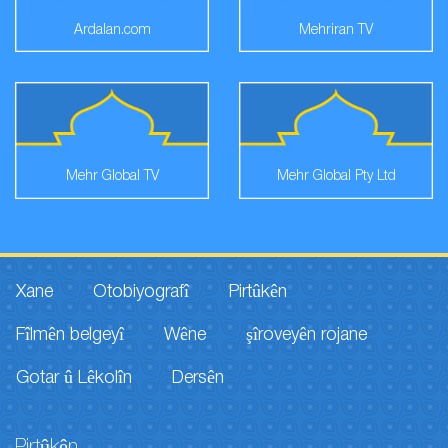
Ardalan.com
Mehriran TV
Mehr Global TV
Mehr Global Pty Ltd
Xane
Otobiyografî
Pirtûkên
Fîlmên belgeyî
Wêne
şîroveyên rojane
Gotar û Lêkolîn
Dersên
Pirtûkên