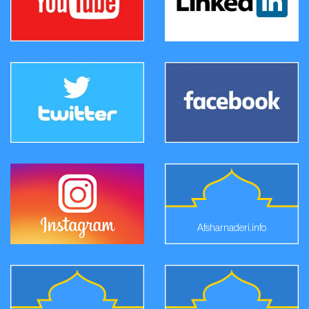
Afsharnaderi.info