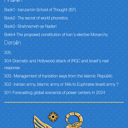
Pirtûkên
Book1- Iranzamin School of Thought (IST)
Book2- The secret of world phonetics
Book3- Shahnameh-ye Naderi
Bokk4-The proposed constitution of Iran's elective Monarchy
Dersên
305
304-Dramatic and Hollywood attack of IRGC and Israel's real
response
303- Management of transition ways from the Islamic Republic
302- Iranian army, Islamic army or Nile to Euphrates Israeli army ?
301-Forecasting global scenarios of power centers in 2024