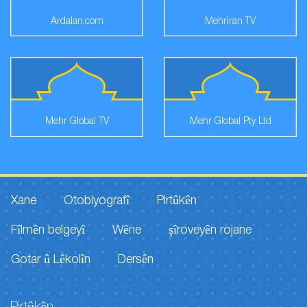
Ardalan.com
Mehriran TV
Mehr Global TV
Mehr Global Pty Ltd
Xane
Otobiyografî
Pirtûkên
Fîlmên belgeyî
Wêne
şîroveyên rojane
Gotar û Lêkolîn
Dersên