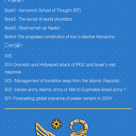
Pirtûkên
Book1- Iranzamin School of Thought (IST)
Book2- The secret of world phonetics
Book3- Shahnameh-ye Naderi
Bokk4-The proposed constitution of Iran's elective Monarchy
Dersên
305
304-Dramatic and Hollywood attack of IRGC and Israel's real
response
303- Management of transition ways from the Islamic Republic
302- Iranian army, Islamic army or Nile to Euphrates Israeli army ?
301-Forecasting global scenarios of power centers in 2024