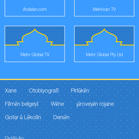
Ardalan.com
Mehriran TV
Mehr Global TV
Mehr Global Pty Ltd
Xane
Otobiyografî
Pirtûkên
Fîlmên belgeyî
Wêne
şîroveyên rojane
Gotar û Lêkolîn
Dersên