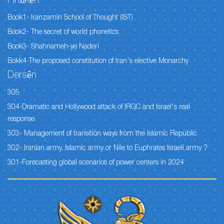
Pirtûkên
Book1- Iranzamin School of Thought (IST)
Book2- The secret of world phonetics
Book3- Shahnameh-ye Naderi
Bokk4-The proposed constitution of Iran's elective Monarchy
Dersên
305
304-Dramatic and Hollywood attack of IRGC and Israel's real
response
303- Management of transition ways from the Islamic Republic
302- Iranian army, Islamic army or Nile to Euphrates Israeli army ?
301-Forecasting global scenarios of power centers in 2024