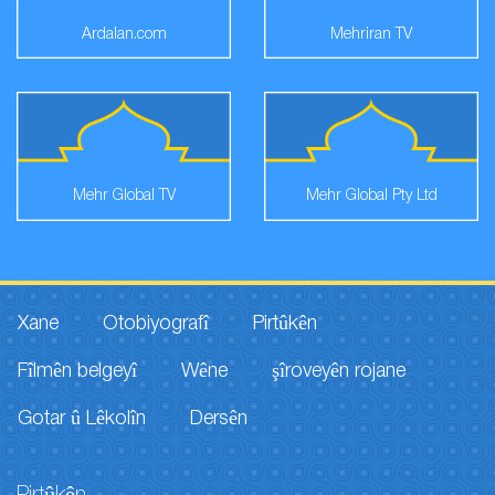
Ardalan.com
Mehriran TV
Mehr Global TV
Mehr Global Pty Ltd
Xane
Otobiyografî
Pirtûkên
Fîlmên belgeyî
Wêne
şîroveyên rojane
Gotar û Lêkolîn
Dersên