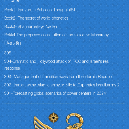
Pirtûkên
Book1- Iranzamin School of Thought (IST)
Book2- The secret of world phonetics
Book3- Shahnameh-ye Naderi
Bokk4-The proposed constitution of Iran's elective Monarchy
Dersên
305
304-Dramatic and Hollywood attack of IRGC and Israel's real
response
303- Management of transition ways from the Islamic Republic
302- Iranian army, Islamic army or Nile to Euphrates Israeli army ?
301-Forecasting global scenarios of power centers in 2024