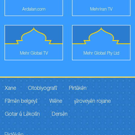
Ardalan.com
Mehriran TV
Mehr Global TV
Mehr Global Pty Ltd
Xane
Otobiyografî
Pirtûkên
Fîlmên belgeyî
Wêne
şîroveyên rojane
Gotar û Lêkolîn
Dersên