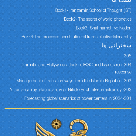
Book1- Iranzamin School of
Book2- The secret of 
Book3- Shahna
Bokk4-The proposed constitution of Iran's el
ا
304-Dramatic and Hollywood attack of IRGC and Is