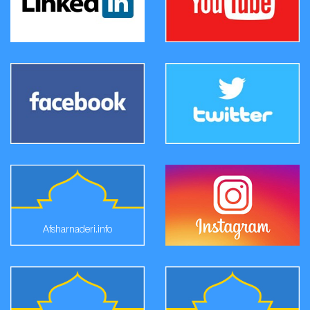
Afsharnaderi.info