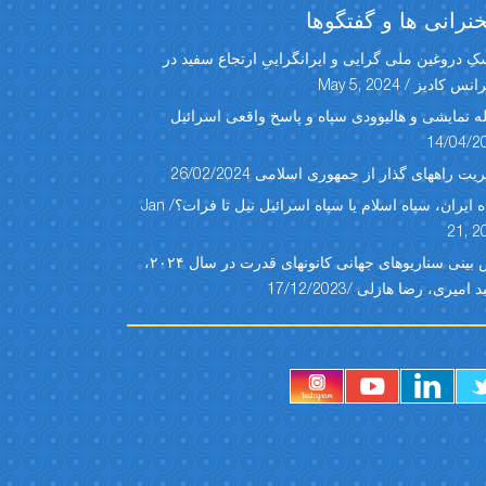
رانی ها و گفتگوها
ِ دروغین ملی گرایی و ایرانگراییِ ارتجاع سفید در
س کادیز / May 5, 2024
ه نمایشی و هالیوودی سپاه و پاسخ واقعی اسرائیل
14/04/2
یت راههای گذار از جمهوری اسلامی 26/02/2024
سپاه ایران، سپاه اسلام یا سپاه اسرائیل نیل تا فرات؟/ Jan
21, 2
پیش بینی سناریوهای جهانی کانونهای قدرت در سال ۲۰۲۴،
امیری، رضا هازلی /17/12/2023