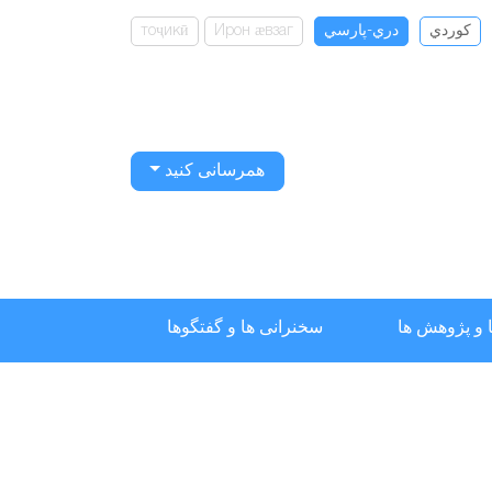
كوردي
دري-پارسي
Ирон ӕвзаг
тоҷикӣ
همرسانی کنید
 و پژوهش ها
سخنرانی ها و گفتگوها