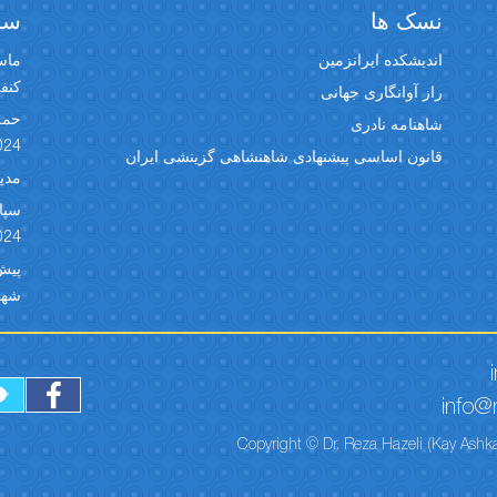
نسک ها
سخن
اندیشکده ایرانزمین
ماسک
کنفران
راز آوانگاری جهانی
حمل
شاهنامه نادری
024
قانون اساسی پیشنهادی شاهنشاهی گزینشی ایران
مدیر
024
شهبد 
info@r
Copyright © Dr. Reza Hazeli (Kay Ashka