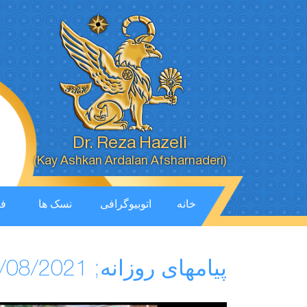
Dr. Reza Hazeli
(Kay Ashkan Ardalan Afsharnaderi)
خانه
اتوبیوگرافی
نسک ها
فی
پیامهای روزانه; 23/08/2021