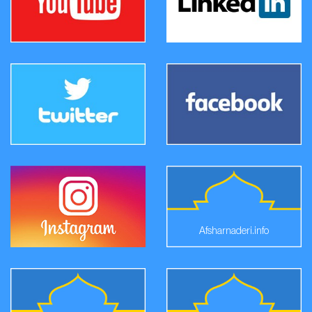
Afsharnaderi.info