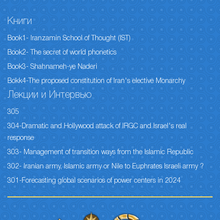
Книги
Book1- Iranzamin School of Thought (IST)
Book2- The secret of world phonetics
Book3- Shahnameh-ye Naderi
Bokk4-The proposed constitution of Iran's elective Monarchy
Лекции и Интервью
305
304-Dramatic and Hollywood attack of IRGC and Israel's real
response
303- Management of transition ways from the Islamic Republic
302- Iranian army, Islamic army or Nile to Euphrates Israeli army ?
301-Forecasting global scenarios of power centers in 2024