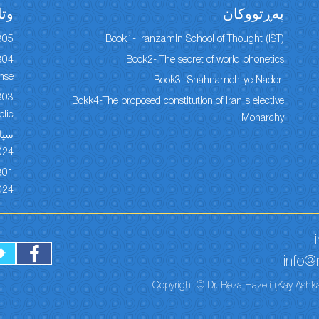
پەڕتووكان
وتا
305
Book1- Iranzamin School of Thought (IST)
Book2- The secret of world phonetics
onse
Book3- Shahnameh-ye Naderi
Bokk4-The proposed constitution of Iran's elective
lic
Monarchy
024
024
info@r
Copyright © Dr. Reza Hazeli (Kay Ashka