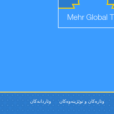
Mehr Global 
وتارەکان و توێژینەوەکان
وتاردانەكان