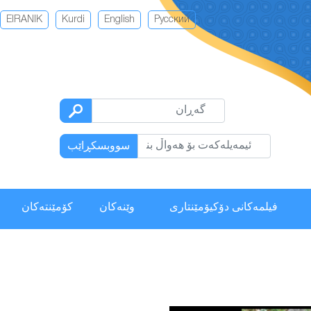
EIRANIK
Kurdi
English
Русский
سووبسكڕاێب
فیلمەكانی دۆکیۆمێنتاری
وێنەکان
كۆمێنتەكان