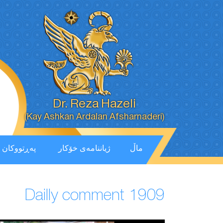
Dr. Reza Hazeli
(Kay Ashkan Ardalan Afsharnaderi)
ماڵ
ژیاننامەی خۆکار
پەڕتووكان
Dailly comment 1909