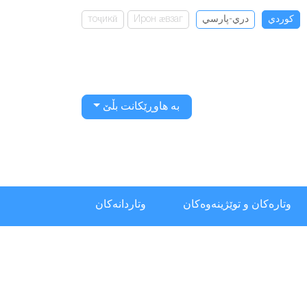
كوردي
دري-پارسي
Ирон ӕвзаг
тоҷикӣ
بە هاوڕێکانت بڵێ
وتارەکان و توێژینەوەکان
وتاردانەكان