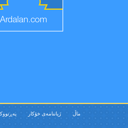
Ardalan.com
ماڵ
ژیاننامەی خۆکار
پەڕتووك