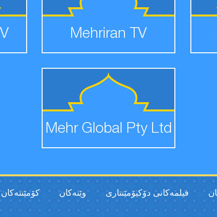
TV
Mehriran TV
Mehr Global Pty Ltd
ان
فیلمەكانی دۆکیۆمێنتاری
وێنەکان
كۆمێنتەكان