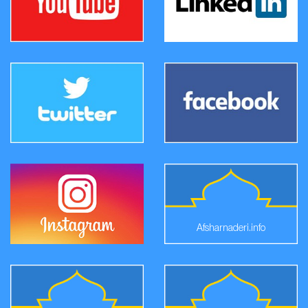
Afsharnaderi.info