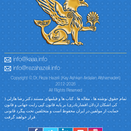
info@kaaa.info
info@rezahazeli.info
Copyright © Dr. Reza Hazeli (Kay Ashkan Ardalan Afsharnaderi)
2012-2026
All Rights Reserved
تمام حقوق نوشته ها ، مقاله ها ، کتاب ها و فیلمهای مستند دکتر رضا هازلی (
کی اشکان اردلان افشارنادری) بر پایه قانون کپی رایت جهانی و قانون
حمایت از مولفین در ایران محفوظ است و متخلفین تحت پیگرد قانونی
قرار خواهند گرفت.