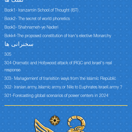
نسک ها
Book1- Iranzamin School of Thought (IST)
Book2- The secret of world phonetics
Book3- Shahnameh-ye Naderi
Bokk4-The proposed constitution of Iran's elective Monarchy
سخنرانی ها
305
304-Dramatic and Hollywood attack of IRGC and Israel's real
response
303- Management of transition ways from the Islamic Republic
302- Iranian army, Islamic army or Nile to Euphrates Israeli army ?
301-Forecasting global scenarios of power centers in 2024