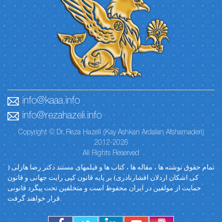
info@kaaa.info
info@rezahazeli.info
Copyright © Dr. Reza Hazeli (Kay Ashkan Ardalan Afsharnaderi)
2012-2026
All Rights Reserved
تمام حقوق نوشته ها ، مقاله ها ، کتاب ها و فیلمهای مستند دکتر رضا هازلی (
کی اشکان اردلان افشارنادری) بر پایه قانون کپی رایت جهانی و قانون
حمایت از مولفین در ایران محفوظ است و متخلفین تحت پیگرد قانونی
قرار خواهند گرفت.