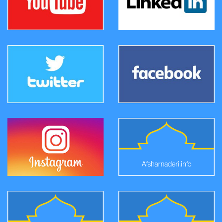
Afsharnaderi.info