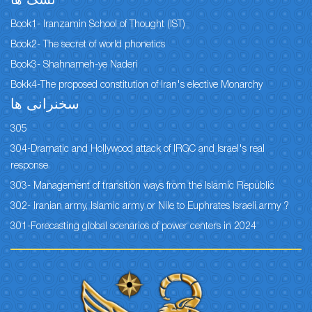
نسک ها
Book1- Iranzamin School of Thought (IST)
Book2- The secret of world phonetics
Book3- Shahnameh-ye Naderi
Bokk4-The proposed constitution of Iran's elective Monarchy
سخنرانی ها
305
304-Dramatic and Hollywood attack of IRGC and Israel's real
response
303- Management of transition ways from the Islamic Republic
302- Iranian army, Islamic army or Nile to Euphrates Israeli army ?
301-Forecasting global scenarios of power centers in 2024