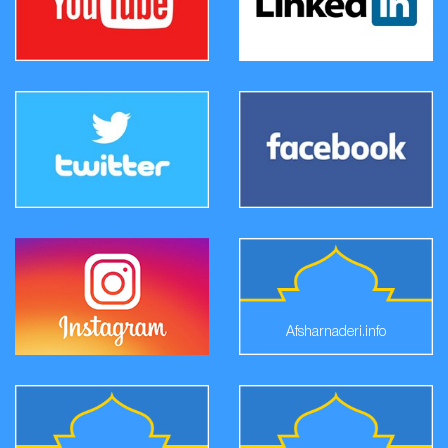
Afsharnaderi.info