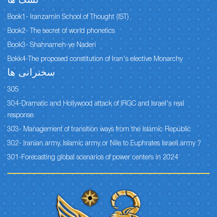
نسک ها
Book1- Iranzamin School of Thought (IST)
Book2- The secret of world phonetics
Book3- Shahnameh-ye Naderi
Bokk4-The proposed constitution of Iran's elective Monarchy
سخنرانی ها
305
304-Dramatic and Hollywood attack of IRGC and Israel's real
response
303- Management of transition ways from the Islamic Republic
302- Iranian army, Islamic army or Nile to Euphrates Israeli army ?
301-Forecasting global scenarios of power centers in 2024