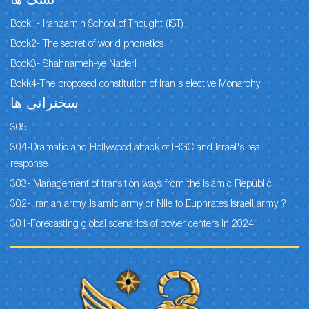
نسک ها
Book1- Iranzamin School of Thought (IST)
Book2- The secret of world phonetics
Book3- Shahnameh-ye Naderi
Bokk4-The proposed constitution of Iran's elective Monarchy
سخنرانی ها
305
304-Dramatic and Hollywood attack of IRGC and Israel's real
response
303- Management of transition ways from the Islamic Republic
302- Iranian army, Islamic army or Nile to Euphrates Israeli army ?
301-Forecasting global scenarios of power centers in 2024