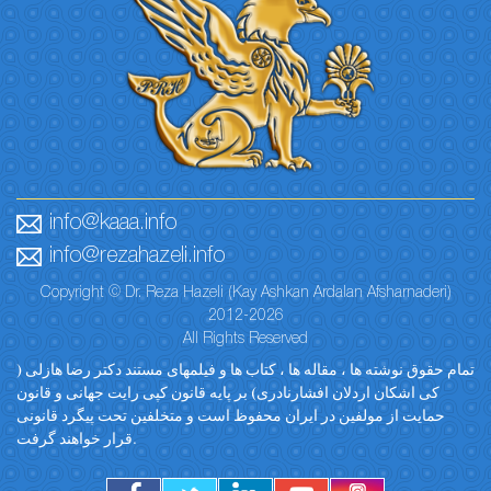
info@kaaa.info
info@rezahazeli.info
Copyright © Dr. Reza Hazeli (Kay Ashkan Ardalan Afsharnaderi)
2012-2026
All Rights Reserved
تمام حقوق نوشته ها ، مقاله ها ، کتاب ها و فیلمهای مستند دکتر رضا هازلی (
کی اشکان اردلان افشارنادری) بر پایه قانون کپی رایت جهانی و قانون
حمایت از مولفین در ایران محفوظ است و متخلفین تحت پیگرد قانونی
قرار خواهند گرفت.