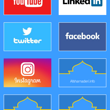
Afsharnaderi.info