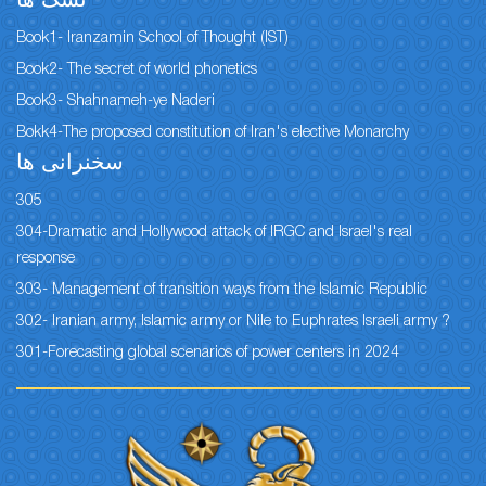
نسک ها
Book1- Iranzamin School of Thought (IST)
Book2- The secret of world phonetics
Book3- Shahnameh-ye Naderi
Bokk4-The proposed constitution of Iran's elective Monarchy
سخنرانی ها
305
304-Dramatic and Hollywood attack of IRGC and Israel's real
response
303- Management of transition ways from the Islamic Republic
302- Iranian army, Islamic army or Nile to Euphrates Israeli army ?
301-Forecasting global scenarios of power centers in 2024