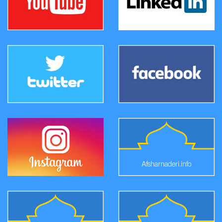
Afsharnaderi.info