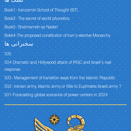
نسک ها
Book1- Iranzamin School of Thought (IST)
Book2- The secret of world phonetics
Book3- Shahnameh-ye Naderi
Bokk4-The proposed constitution of Iran's elective Monarchy
سخنرانی ها
305
304-Dramatic and Hollywood attack of IRGC and Israel's real
response
303- Management of transition ways from the Islamic Republic
302- Iranian army, Islamic army or Nile to Euphrates Israeli army ?
301-Forecasting global scenarios of power centers in 2024