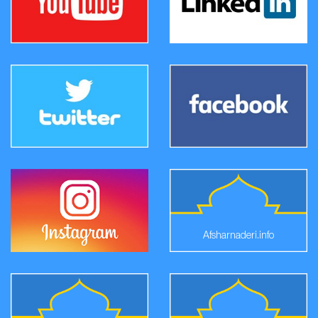
Afsharnaderi.info