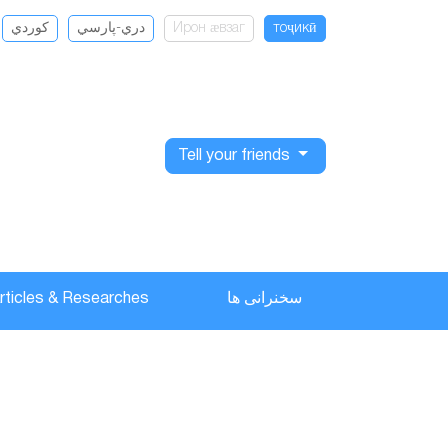
كوردي
دري-پارسي
Ирон ӕвзаг
тоҷикӣ
Tell your friends
rticles & Researches
سخنرانی ها