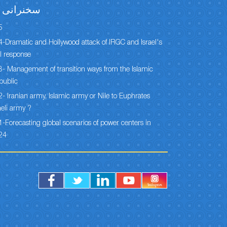
سخنرانی ه
5
-Dramatic and Hollywood attack of IRGC and Israel's
l response
- Management of transition ways from the Islamic
public
- Iranian army, Islamic army or Nile to Euphrates
aeli army ?
-Forecasting global scenarios of power centers in
24