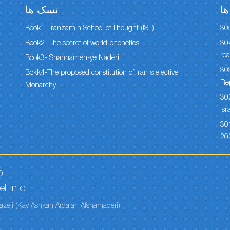
ا
نسک ها
Book1- Iranzamin School of Thought (IST)
30
Book2- The secret of world phonetics
304
rea
Book3- Shahnameh-ye Naderi
303
Bokk4-The proposed constitution of Iran's elective
Re
Monarchy
302
Isr
301
20
o
li.info
azeli (Kay Ashkan Ardalan Afsharnaderi)