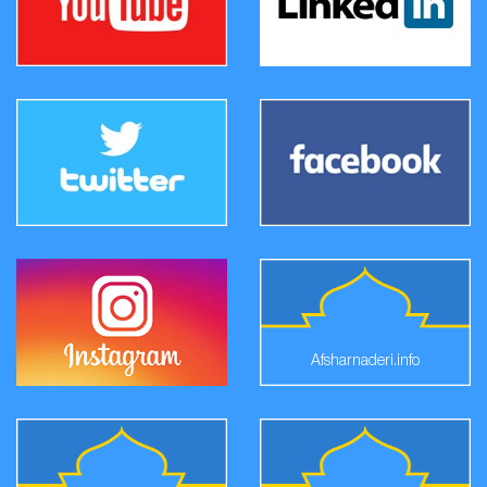
Afsharnaderi.info