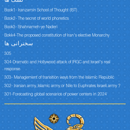
نسک ها
Book1- Iranzamin School of Thought (IST)
Book2- The secret of world phonetics
Book3- Shahnameh-ye Naderi
Bokk4-The proposed constitution of Iran's elective Monarchy
سخنرانی ها
305
304-Dramatic and Hollywood attack of IRGC and Israel's real
response
303- Management of transition ways from the Islamic Republic
302- Iranian army, Islamic army or Nile to Euphrates Israeli army ?
301-Forecasting global scenarios of power centers in 2024