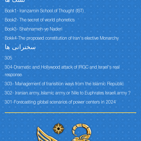
نسک ها
Book1- Iranzamin School of Thought (IST)
Book2- The secret of world phonetics
Book3- Shahnameh-ye Naderi
Bokk4-The proposed constitution of Iran's elective Monarchy
سخنرانی ها
305
304-Dramatic and Hollywood attack of IRGC and Israel's real
response
303- Management of transition ways from the Islamic Republic
302- Iranian army, Islamic army or Nile to Euphrates Israeli army ?
301-Forecasting global scenarios of power centers in 2024