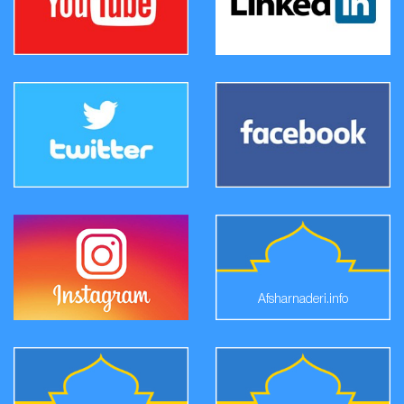
Afsharnaderi.info