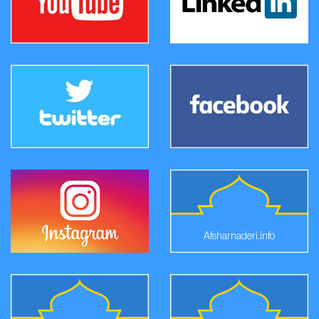
Afsharnaderi.info