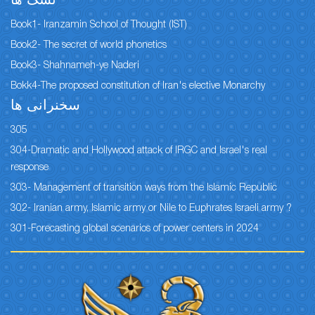
نسک ها
Book1- Iranzamin School of Thought (IST)
Book2- The secret of world phonetics
Book3- Shahnameh-ye Naderi
Bokk4-The proposed constitution of Iran's elective Monarchy
سخنرانی ها
305
304-Dramatic and Hollywood attack of IRGC and Israel's real
response
303- Management of transition ways from the Islamic Republic
302- Iranian army, Islamic army or Nile to Euphrates Israeli army ?
301-Forecasting global scenarios of power centers in 2024