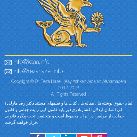
info@kaaa.info
info@rezahazeli.info
Copyright © Dr. Reza Hazeli (Kay Ashkan Ardalan Afsharnaderi)
2012-2026
All Rights Reserved
تمام حقوق نوشته ها ، مقاله ها ، کتاب ها و فیلمهای مستند دکتر رضا هازلی (
کی اشکان اردلان افشارنادری) بر پایه قانون کپی رایت جهانی و قانون
حمایت از مولفین در ایران محفوظ است و متخلفین تحت پیگرد قانونی
قرار خواهند گرفت.