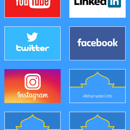
Afsharnaderi.info