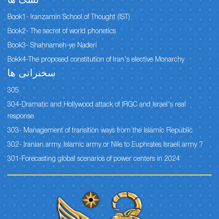
نسک ها
Book1- Iranzamin School of Thought (IST)
Book2- The secret of world phonetics
Book3- Shahnameh-ye Naderi
Bokk4-The proposed constitution of Iran's elective Monarchy
سخنرانی ها
305
304-Dramatic and Hollywood attack of IRGC and Israel's real
response
303- Management of transition ways from the Islamic Republic
302- Iranian army, Islamic army or Nile to Euphrates Israeli army ?
301-Forecasting global scenarios of power centers in 2024