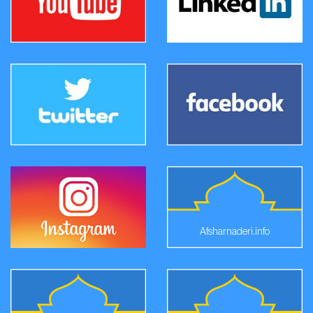
Afsharnaderi.info