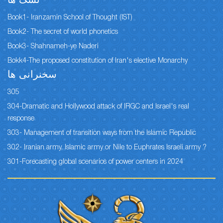
نسک ها
Book1- Iranzamin School of Thought (IST)
Book2- The secret of world phonetics
Book3- Shahnameh-ye Naderi
Bokk4-The proposed constitution of Iran's elective Monarchy
سخنرانی ها
305
304-Dramatic and Hollywood attack of IRGC and Israel's real
response
303- Management of transition ways from the Islamic Republic
302- Iranian army, Islamic army or Nile to Euphrates Israeli army ?
301-Forecasting global scenarios of power centers in 2024