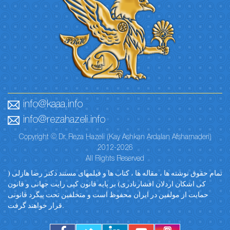
info@kaaa.info
info@rezahazeli.info
Copyright © Dr. Reza Hazeli (Kay Ashkan Ardalan Afsharnaderi)
2012-2026
All Rights Reserved
تمام حقوق نوشته ها ، مقاله ها ، کتاب ها و فیلمهای مستند دکتر رضا هازلی (
کی اشکان اردلان افشارنادری) بر پایه قانون کپی رایت جهانی و قانون
حمایت از مولفین در ایران محفوظ است و متخلفین تحت پیگرد قانونی
قرار خواهند گرفت.