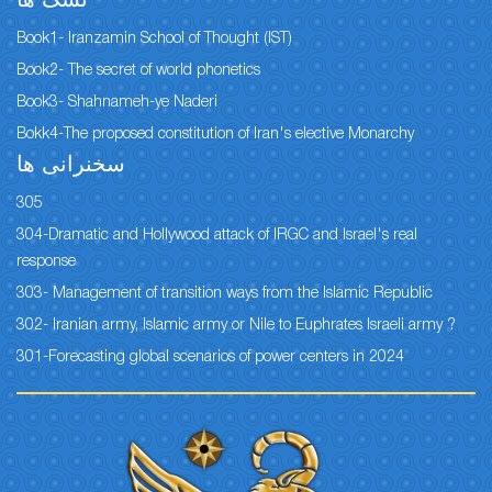
نسک ها
Book1- Iranzamin School of Thought (IST)
Book2- The secret of world phonetics
Book3- Shahnameh-ye Naderi
Bokk4-The proposed constitution of Iran's elective Monarchy
سخنرانی ها
305
304-Dramatic and Hollywood attack of IRGC and Israel's real
response
303- Management of transition ways from the Islamic Republic
302- Iranian army, Islamic army or Nile to Euphrates Israeli army ?
301-Forecasting global scenarios of power centers in 2024