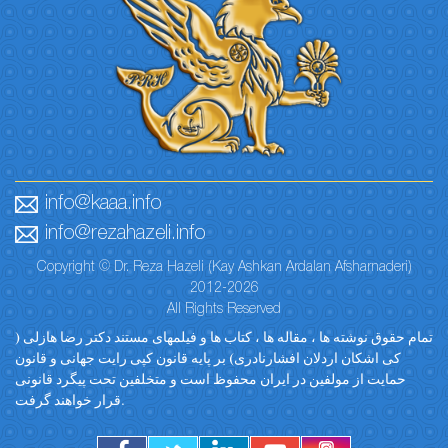
info@kaaa.info
info@rezahazeli.info
Copyright © Dr. Reza Hazeli (Kay Ashkan Ardalan Afsharnaderi)
2012-2026
All Rights Reserved
تمام حقوق نوشته ها ، مقاله ها ، کتاب ها و فیلمهای مستند دکتر رضا هازلی (
کی اشکان اردلان افشارنادری) بر پایه قانون کپی رایت جهانی و قانون
حمایت از مولفین در ایران محفوظ است و متخلفین تحت پیگرد قانونی
قرار خواهند گرفت.