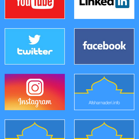
Afsharnaderi.info