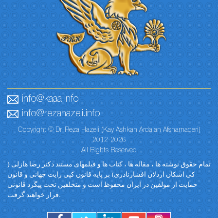
info@kaaa.info
info@rezahazeli.info
Copyright © Dr. Reza Hazeli (Kay Ashkan Ardalan Afsharnaderi)
2012-2026
All Rights Reserved
تمام حقوق نوشته ها ، مقاله ها ، کتاب ها و فیلمهای مستند دکتر رضا هازلی (
کی اشکان اردلان افشارنادری) بر پایه قانون کپی رایت جهانی و قانون
حمایت از مولفین در ایران محفوظ است و متخلفین تحت پیگرد قانونی
قرار خواهند گرفت.