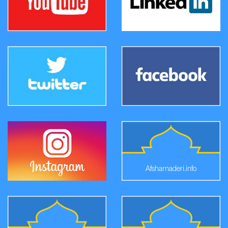
Afsharnaderi.info