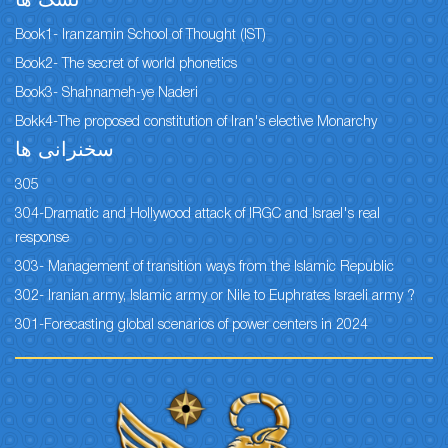
نسک ها
Book1- Iranzamin School of Thought (IST)
Book2- The secret of world phonetics
Book3- Shahnameh-ye Naderi
Bokk4-The proposed constitution of Iran's elective Monarchy
سخنرانی ها
305
304-Dramatic and Hollywood attack of IRGC and Israel's real
response
303- Management of transition ways from the Islamic Republic
302- Iranian army, Islamic army or Nile to Euphrates Israeli army ?
301-Forecasting global scenarios of power centers in 2024