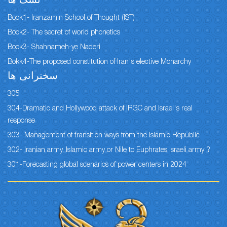
نسک ها
Book1- Iranzamin School of Thought (IST)
Book2- The secret of world phonetics
Book3- Shahnameh-ye Naderi
Bokk4-The proposed constitution of Iran's elective Monarchy
سخنرانی ها
305
304-Dramatic and Hollywood attack of IRGC and Israel's real
response
303- Management of transition ways from the Islamic Republic
302- Iranian army, Islamic army or Nile to Euphrates Israeli army ?
301-Forecasting global scenarios of power centers in 2024