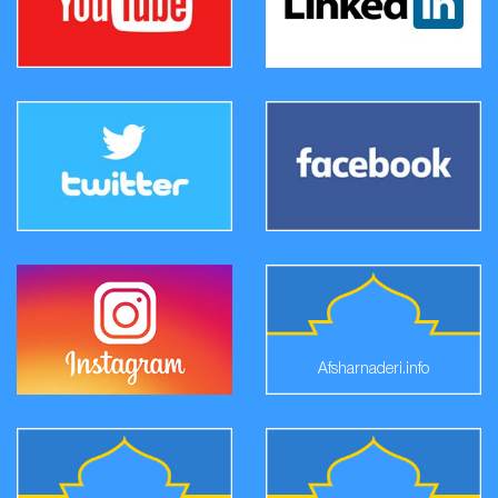
Afsharnaderi.info