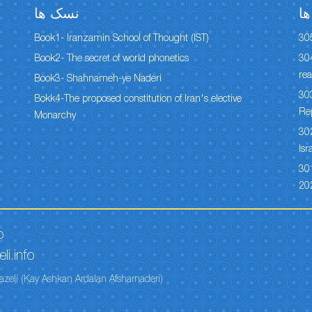
ا
نسک ها
Book1- Iranzamin School of Thought (IST)
30
Book2- The secret of world phonetics
304
rea
Book3- Shahnameh-ye Naderi
303
Bokk4-The proposed constitution of Iran's elective
Re
Monarchy
302
Isr
301
20
o
li.info
azeli (Kay Ashkan Ardalan Afsharnaderi)