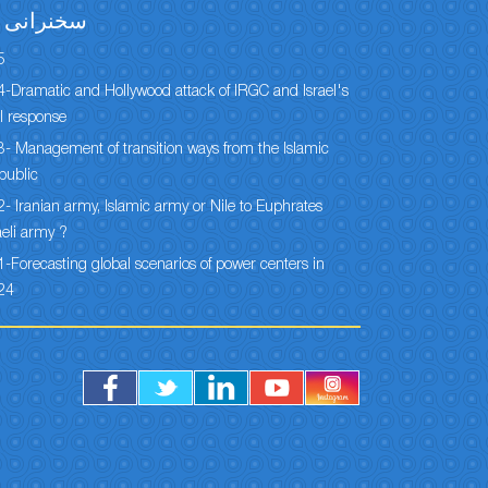
سخنرانی ه
5
-Dramatic and Hollywood attack of IRGC and Israel's
l response
- Management of transition ways from the Islamic
public
- Iranian army, Islamic army or Nile to Euphrates
aeli army ?
-Forecasting global scenarios of power centers in
24