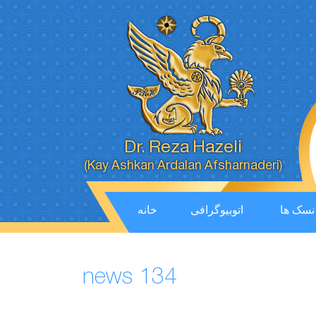
Dr. Reza Hazeli
(Kay Ashkan Ardalan Afsharnaderi)
نسک ها
اتوبیوگرافی
خانه
news 134