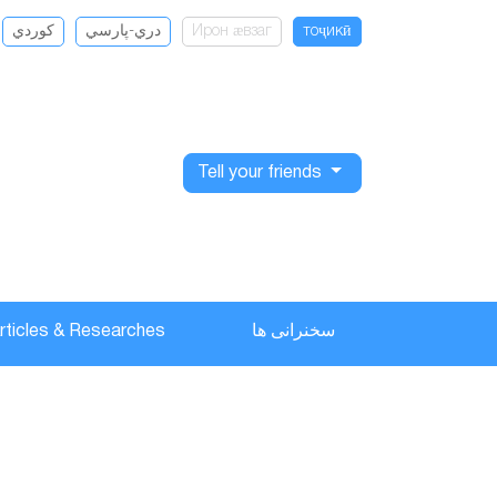
كوردي
دري-پارسي
Ирон ӕвзаг
тоҷикӣ
Tell your friends
rticles & Researches
سخنرانی ها