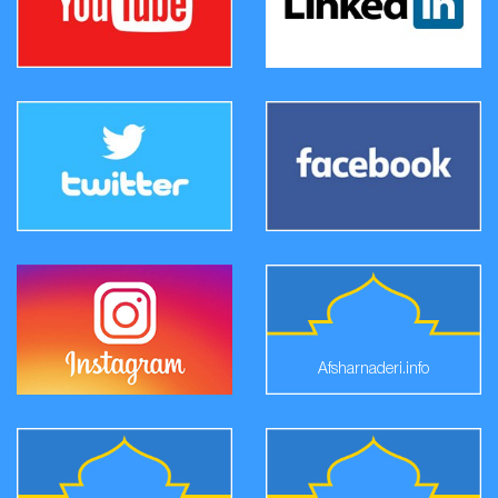
Afsharnaderi.info