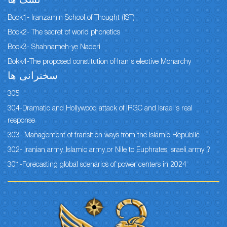
نسک ها
Book1- Iranzamin School of Thought (IST)
Book2- The secret of world phonetics
Book3- Shahnameh-ye Naderi
Bokk4-The proposed constitution of Iran's elective Monarchy
سخنرانی ها
305
304-Dramatic and Hollywood attack of IRGC and Israel's real
response
303- Management of transition ways from the Islamic Republic
302- Iranian army, Islamic army or Nile to Euphrates Israeli army ?
301-Forecasting global scenarios of power centers in 2024