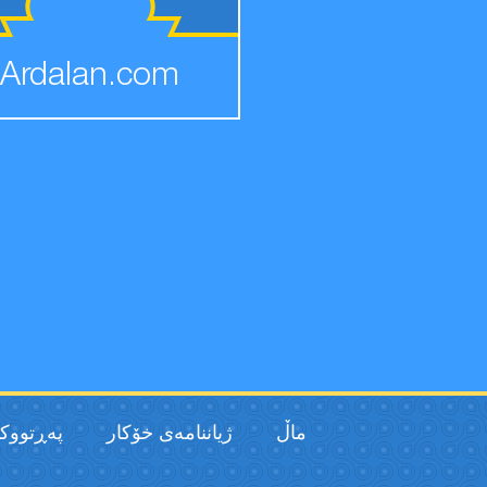
Ardalan.com
ماڵ
ژیاننامەی خۆکار
پەڕتووك