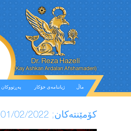
Dr. Reza Hazeli
(Kay Ashkan Ardalan Afsharnaderi)
ماڵ
ژیاننامەی خۆکار
پەڕتووكان
كۆمێنتەكان; 01/02/2022