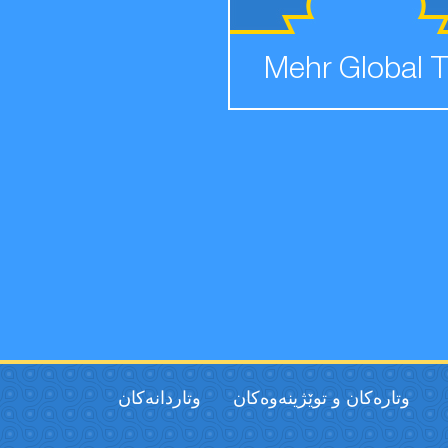
Mehr Global 
وتارەکان و توێژینەوەکان
وتاردانەكان