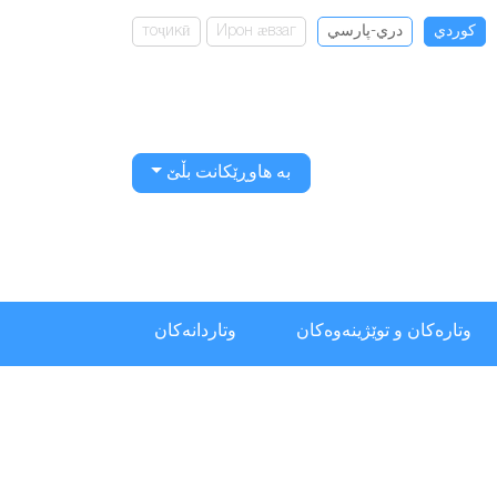
كوردي
دري-پارسي
Ирон ӕвзаг
тоҷикӣ
بە هاوڕێکانت بڵێ
وتارەکان و توێژینەوەکان
وتاردانەكان