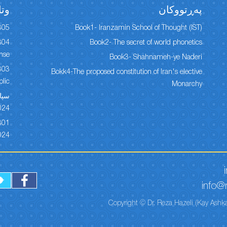
پەڕتووكان
وتا
305
Book1- Iranzamin School of Thought (IST)
Book2- The secret of world phonetics
onse
Book3- Shahnameh-ye Naderi
Bokk4-The proposed constitution of Iran's elective
lic
Monarchy
024
024
info@r
Copyright © Dr. Reza Hazeli (Kay Ashka