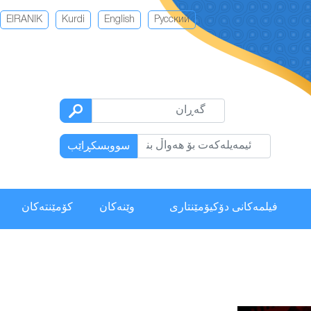
EIRANIK
Kurdi
English
Русский
سووبسكڕاێب
فیلمەكانی دۆکیۆمێنتاری
وێنەکان
كۆمێنتەكان