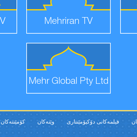
TV
Mehriran TV
Mehr Global Pty Ltd
ان
فیلمەكانی دۆکیۆمێنتاری
وێنەکان
كۆمێنتەكان