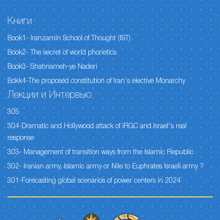
Книги
Book1- Iranzamin School of Thought (IST)
Book2- The secret of world phonetics
Book3- Shahnameh-ye Naderi
Bokk4-The proposed constitution of Iran's elective Monarchy
Лекции и Интервью
305
304-Dramatic and Hollywood attack of IRGC and Israel's real
response
303- Management of transition ways from the Islamic Republic
302- Iranian army, Islamic army or Nile to Euphrates Israeli army ?
301-Forecasting global scenarios of power centers in 2024