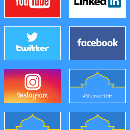
Afsharnaderi.info