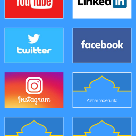
Afsharnaderi.info