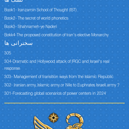
نسک ها
Book1- Iranzamin School of Thought (IST)
Book2- The secret of world phonetics
Book3- Shahnameh-ye Naderi
Bokk4-The proposed constitution of Iran's elective Monarchy
سخنرانی ها
305
304-Dramatic and Hollywood attack of IRGC and Israel's real
response
303- Management of transition ways from the Islamic Republic
302- Iranian army, Islamic army or Nile to Euphrates Israeli army ?
301-Forecasting global scenarios of power centers in 2024