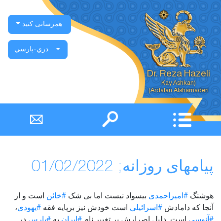
همرسانی کنید
دري-پارسي
Dr. Reza Hazeli
Ardalan Afsharnaderi)
پیامهای روزانه; 01/02/2022
هوشنگ
#امیراحمدی
بیسواد نیست اما بی شک
#خائن
است و از
آنجا که دامادش
#اسرائیلی
است خودش نیز برپایه فقه
#یهودی
،
#آنوسی
است. دلیل اصرارش بر تغییر نام
#ایران
به
#پارس
در