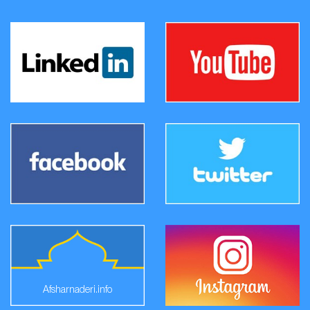
Afsharnaderi.info