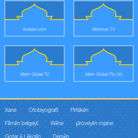
Ardalan.com
Mehriran TV
Mehr Global TV
Mehr Global Pty Ltd
Xane
Otobiyografî
Pirtûkên
Fîlmên belgeyî
Wêne
şîroveyên rojane
Gotar û Lêkolîn
Dersên