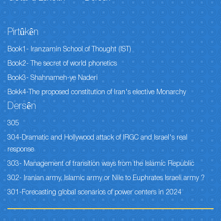
Pirtûkên
Book1- Iranzamin School of Thought (IST)
Book2- The secret of world phonetics
Book3- Shahnameh-ye Naderi
Bokk4-The proposed constitution of Iran's elective Monarchy
Dersên
305
304-Dramatic and Hollywood attack of IRGC and Israel's real
response
303- Management of transition ways from the Islamic Republic
302- Iranian army, Islamic army or Nile to Euphrates Israeli army ?
301-Forecasting global scenarios of power centers in 2024