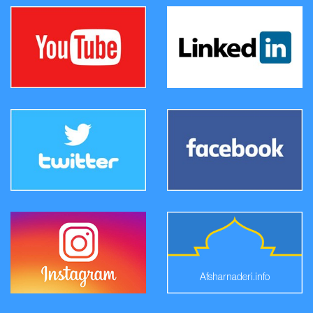
Afsharnaderi.info