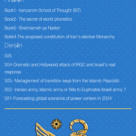
Pirtûkên
Book1- Iranzamin School of Thought (IST)
Book2- The secret of world phonetics
Book3- Shahnameh-ye Naderi
Bokk4-The proposed constitution of Iran's elective Monarchy
Dersên
305
304-Dramatic and Hollywood attack of IRGC and Israel's real
response
303- Management of transition ways from the Islamic Republic
302- Iranian army, Islamic army or Nile to Euphrates Israeli army ?
301-Forecasting global scenarios of power centers in 2024