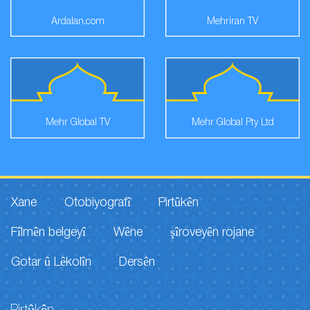
Ardalan.com
Mehriran TV
Mehr Global TV
Mehr Global Pty Ltd
Xane
Otobiyografî
Pirtûkên
Fîlmên belgeyî
Wêne
şîroveyên rojane
Gotar û Lêkolîn
Dersên