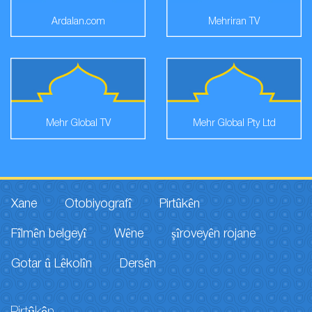
Ardalan.com
Mehriran TV
Mehr Global TV
Mehr Global Pty Ltd
Xane
Otobiyografî
Pirtûkên
Fîlmên belgeyî
Wêne
şîroveyên rojane
Gotar û Lêkolîn
Dersên