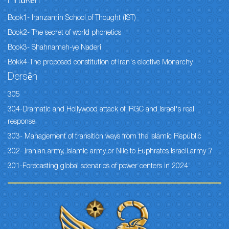
Pirtûkên
Book1- Iranzamin School of Thought (IST)
Book2- The secret of world phonetics
Book3- Shahnameh-ye Naderi
Bokk4-The proposed constitution of Iran's elective Monarchy
Dersên
305
304-Dramatic and Hollywood attack of IRGC and Israel's real
response
303- Management of transition ways from the Islamic Republic
302- Iranian army, Islamic army or Nile to Euphrates Israeli army ?
301-Forecasting global scenarios of power centers in 2024