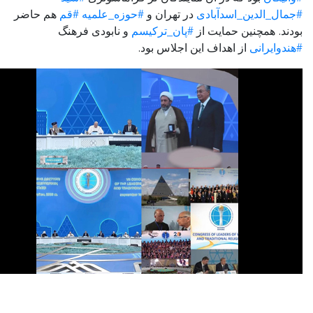
ل_الدین_اسدآبادی
در تهران و
#حوزه_علمیه
#قم
هم حاضر
د. همچنین حمایت از
#پان_ترکیسم
و نابودی فرهنگ
وایرانی
از اهداف این اجلاس بود.