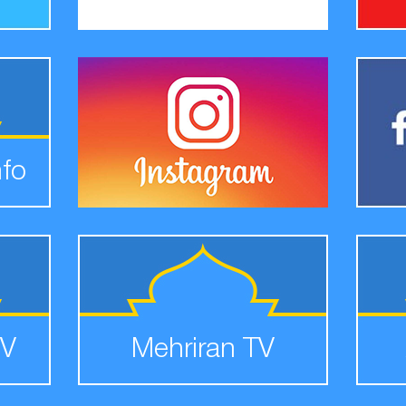
nfo
TV
Mehriran TV