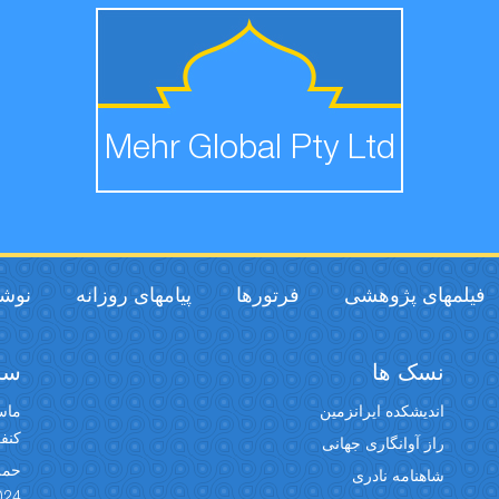
Mehr Global Pty Ltd
فیلمهای پژوهشی
فرتورها
پیامهای روزانه
نوشت
نسک ها
سخن
اندیشکده ایرانزمین
ماسک
کنفران
راز آوانگاری جهانی
حمل
شاهنامه نادری
024