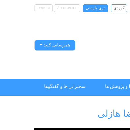
كوردي
دري-پارسي
Ирон ӕвзаг
тоҷикӣ
همرسانی کنید
 و پژوهش ها
سخنرانی ها و گفتگوها
ا هازلی