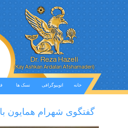
Dr. Reza Hazeli
(Kay Ashkan Ardalan Afsharnaderi)
خانه
اتوبیوگرافی
نسک ها
فی
گفتگوی شهرام همایون با ر