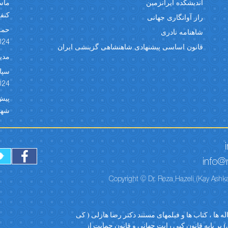
اندیشکده ایرانزمین
ماسک
کنفران
راز آوانگاری جهانی
حمل
شاهنامه نادری
024
قانون اساسی پیشنهادی شاهنشاهی گزینشی ایران
مدیر
024
شهبد 
info@r
Copyright © Dr. Reza Hazeli (Kay Ashka
ه ها ، کتاب ها و فیلمهای مستند دکتر رضا هازلی ( کی
 بر پایه قانون کپی رایت جهانی و قانون حمایت از