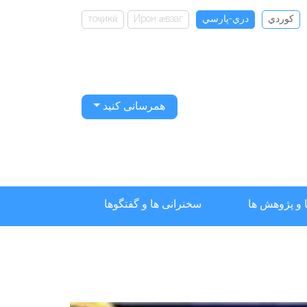
كوردي
دري-پارسي
Ирон ӕвзаг
тоҷикӣ
همرسانی کنید
 و پژوهش ها
سخنرانی ها و گفتگوها