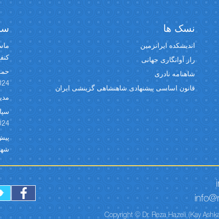
نسک ها
سخن
اندیشکده ایرانزمین
ماسک
کنفران
راز آوانگاری جهانی
حمل
شاهنامه نادری
024
قانون اساسی پیشنهادی شاهنشاهی گزینشی ایران
مدیر
024
شهبد 
info@r
Copyright © Dr. Reza Hazeli (Kay Ashka