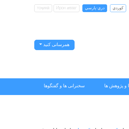
كوردي
دري-پارسي
Ирон ӕвзаг
тоҷикӣ
همرسانی کنید
 و پژوهش ها
سخنرانی ها و گفتگوها