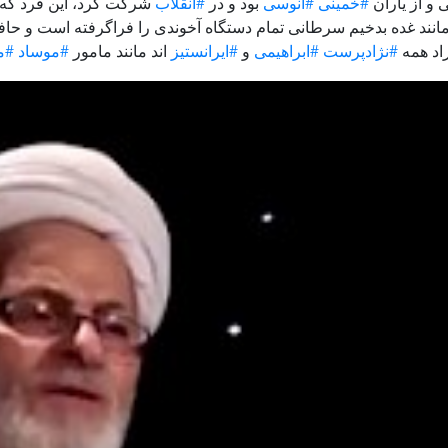
و از یاران
#خمینی
#آنوسی
بود و در
#انقلاب
شرکت کرد، این فرد که 
انند غده بدخیم سرطانی تمام دستگاه آخوندی را فراگرفته است و حا
اد همه
#نژادپرست
#ابراهیمی
و
#ایرانستیز
اند مانند مامور
#موساد
#م