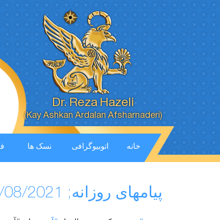
Dr. Reza Hazeli
(Kay Ashkan Ardalan Afsharnaderi)
خانه
اتوبیوگرافی
نسک ها
فی
پیامهای روزانه; 18/08/2021