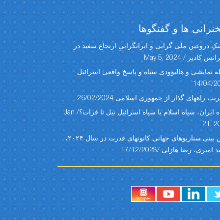
رانی ها و گفتگوها
ِ دروغین ملی گرایی و ایرانگراییِ ارتجاع سفید در
س کادیز / May 5, 2024
ه نمایشی و هالیوودی سپاه و پاسخ واقعی اسرائیل
14/04/2
یت راههای گذار از جمهوری اسلامی 26/02/2024
سپاه ایران، سپاه اسلام یا سپاه اسرائیل نیل تا فرات؟/ Jan
21, 2
پیش بینی سناریوهای جهانی کانونهای قدرت در سال ۲۰۲۴،
امیری، رضا هازلی /17/12/2023