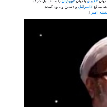
زبان
#عبری
یا زبان
#یهودیان
را مانند بلبل حرف
فظ منافع
#اسرائیل
و دشمن و نابود کننده
نشه_امیر
!