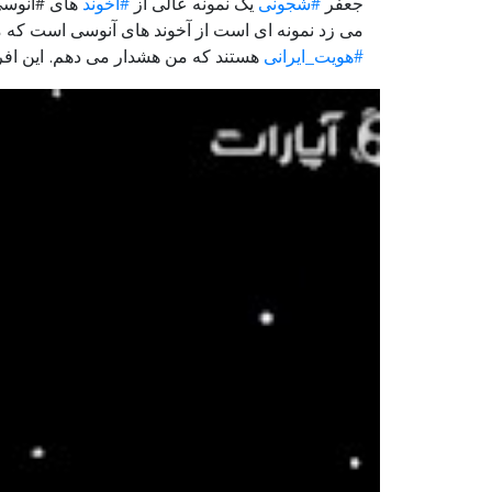
جعفر
#شجونی
یک نمونه عالی از
#آخوند
های #آنوسی 
می زد نمونه ای است از آخوند های آنوسی است که م
#هویت_ایرانی
هستند که من هشدار می دهم. این افر