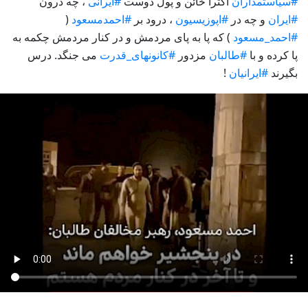
#سیاستمداران
اکثرا خائن و پول دوست
#ایرانی
، چه درون
#ایران
و چه در
#اپوزیسیون
، درود بر
#احمدمسعود
(
#احمد_مسعود
)
که پا به پای مردمش و در کنار مردمش چکمه به
پا کرده و با
#طالبان
مزدور
#کانونهای_قدرت
می جنگد. درس
بگیرند
#ایرانیان
!