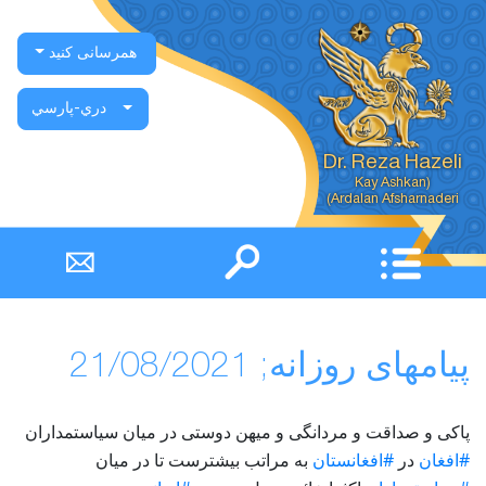
همرسانی کنید
دري-پارسي
Dr. Reza Hazeli
Ardalan Afsharnaderi)
پیامهای روزانه; 21/08/2021
پاکی و صداقت و مردانگی و میهن دوستی در میان سیاستمداران
#افغان
در
#افغانستان
به مراتب بیشترست تا در میان