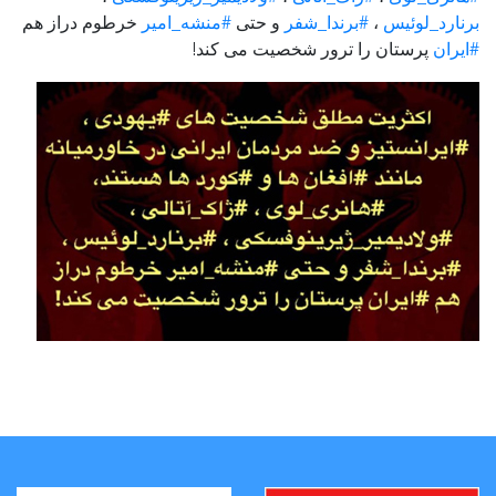
برنارد_لوئیس
،
#برندا_شفر
و حتی
#منشه_امیر
خرطوم دراز هم
#ایران
پرستان را ترور شخصیت می کند!