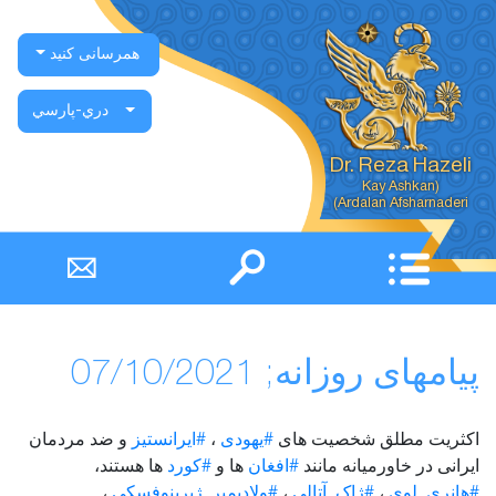
همرسانی کنید
دري-پارسي
Dr. Reza Hazeli
Ardalan Afsharnaderi)
پیامهای روزانه; 07/10/2021
اکثریت مطلق شخصیت های
#یهودی
،
#ایرانستیز
و ضد مردمان
ایرانی در خاورمیانه مانند
#افغان
ها و
#کورد
ها هستند،
#هانری_لوی
،
#ژاک_آتالی
،
#ولادیمیر_ژیرینوفسکی
،