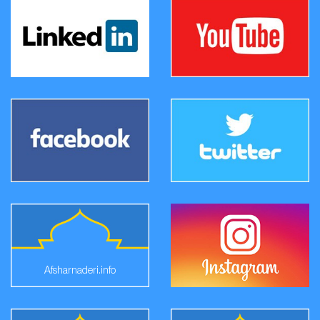
Afsharnaderi.info