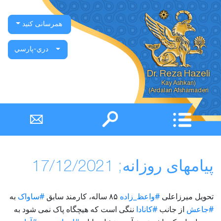
همرسانی کنید
دري-پارسي
Dr. Reza Hazeli
Ardalan Afsharnaderi)
پیامهای روزانه; 17/12/2021
تحویل میرزاعلی
#واعظ_زاده
۸۵
ساله، کارمند سابق
#ساواک
به
#جاعش
از جانب
#کانادا
ننگی است که هیچگاه پاک نمی شود به