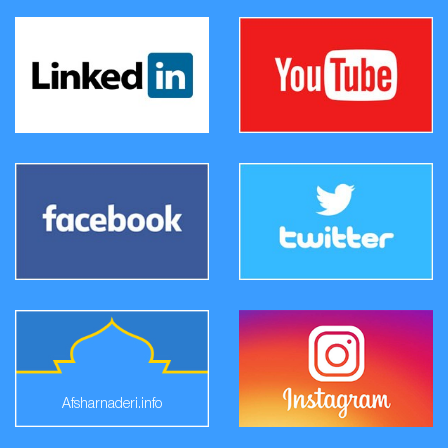
Afsharnaderi.info