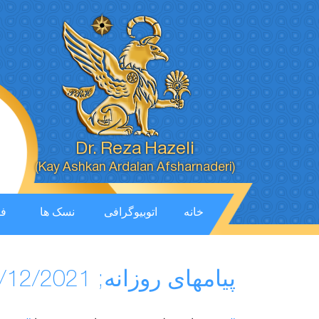
Dr. Reza Hazeli
(Kay Ashkan Ardalan Afsharnaderi)
خانه
اتوبیوگرافی
نسک ها
فی
پیامهای روزانه; 22/12/2021