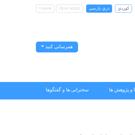
كوردي
دري-پارسي
Ирон ӕвзаг
тоҷикӣ
همرسانی کنید
 و پژوهش ها
سخنرانی ها و گفتگوها