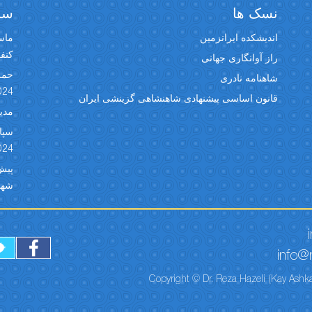
نسک ها
سخن
اندیشکده ایرانزمین
ماسک
کنفران
راز آوانگاری جهانی
حمل
شاهنامه نادری
024
قانون اساسی پیشنهادی شاهنشاهی گزینشی ایران
مدیر
024
شهبد 
info@r
Copyright © Dr. Reza Hazeli (Kay Ashka