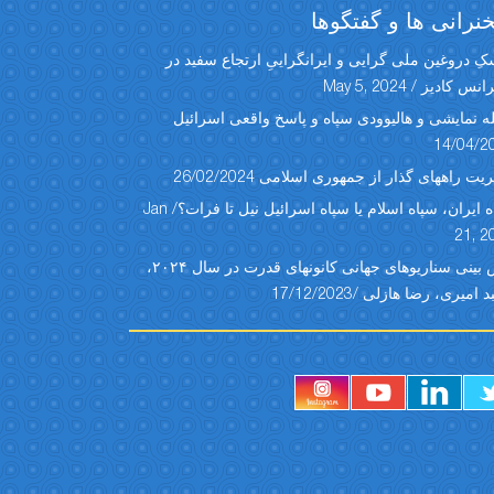
رانی ها و گفتگوها
ِ دروغین ملی گرایی و ایرانگراییِ ارتجاع سفید در
س کادیز / May 5, 2024
ه نمایشی و هالیوودی سپاه و پاسخ واقعی اسرائیل
14/04/2
یت راههای گذار از جمهوری اسلامی 26/02/2024
سپاه ایران، سپاه اسلام یا سپاه اسرائیل نیل تا فرات؟/ Jan
21, 2
پیش بینی سناریوهای جهانی کانونهای قدرت در سال ۲۰۲۴،
امیری، رضا هازلی /17/12/2023