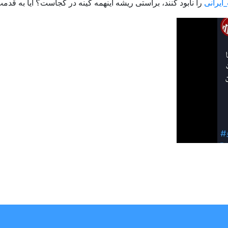
ایرانی
را نابود کنند، براستی ریشه اینهمه کینه در کجاست؟ آیا به قدم