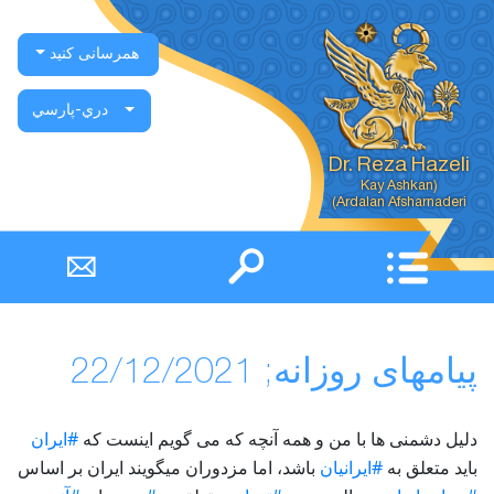
همرسانی کنید
دري-پارسي
Dr. Reza Hazeli
Ardalan Afsharnaderi)
پیامهای روزانه; 22/12/2021
دلیل دشمنی ها با من و همه آنچه که می گویم اینست که
#ایران
باید متعلق به
#ایرانیان
باشد، اما مزدوران میگویند ایران بر اساس