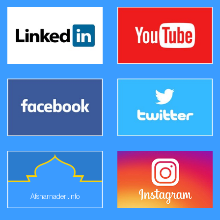
Afsharnaderi.info